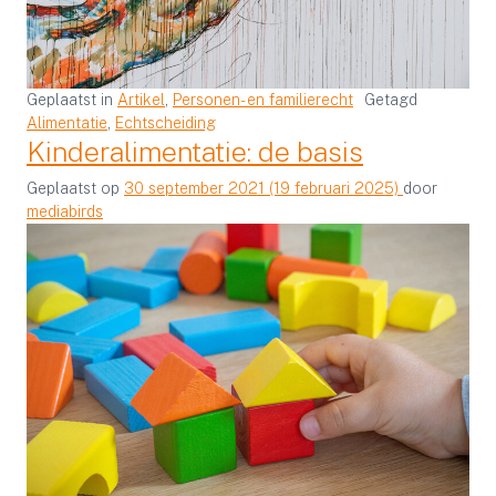
Geplaatst in
Artikel
,
Personen- en familierecht
Getagd
Alimentatie
,
Echtscheiding
Kinderalimentatie: de basis
Geplaatst op
30 september 2021
(19 februari 2025)
door
mediabirds