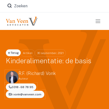
Zoeken naar:
Terug
Artikel
30 september, 2021
Kinderalimentatie: de basis
R.F. (Richard) Vonk
Auteur
0318 - 68 78 95
r.vonk@vanveen.com