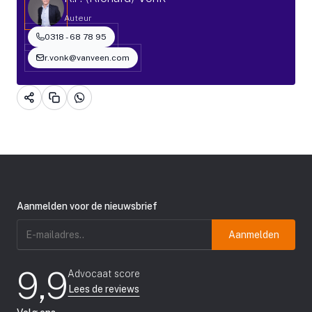
Auteur
0318 - 68 78 95
r.vonk@vanveen.com
Aanmelden voor de nieuwsbrief
E-
mailadres
(Vereist)
9,9
Advocaat score
Lees de reviews