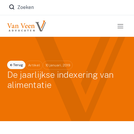
Zoeken naar:
Terug
Artikel
10 januari, 2019
De jaarlijkse indexering van
alimentatie