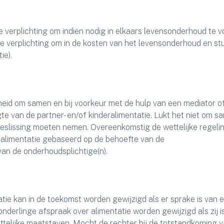
verplichting om indien nodig in elkaars levensonderhoud te v
de verplichting om in de kosten van het levensonderhoud en st
ie).
id om samen en bij voorkeur met de hulp van een mediator o
 van de partner- en/of kinderalimentatie. Lukt het niet om s
beslissing moeten nemen. Overeenkomstig de wettelijke regeli
ralimentatie gebaseerd op de behoefte van de
an de onderhoudsplichtige(n).
tie kan in de toekomst worden gewijzigd als er sprake is van 
derlinge afspraak over alimentatie worden gewijzigd als zij i
elijke maatstaven. Mocht de rechter bij de totstandkoming v