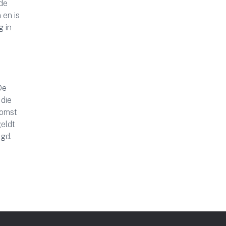
 de
 en is
g in
De
 die
komst
geldt
igd.