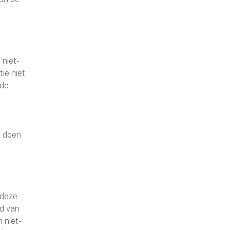
 niet-
ie niet
 de
t doen
 deze
d van
 niet-