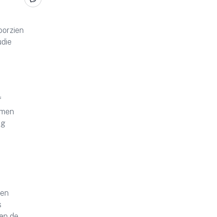
oorzien
udie
f
amen
ng
een
s
an de