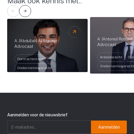
Maak ook kennis met..
A. (Antonio) Robuste
A. (Abdullah) Al-Musawi
Advocaat
Advocaat
Arbeidsrecht
Con
Contractenrecht
Ondernemingsrech
Ondernemingsrecht
Aanmelden voor de nieuwsbrief
E-
mailadres
(Vereist)