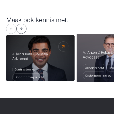
Maak ook kennis met..
A. (Antonio) Robuste
A. (Abdullah) Al-Musawi
Advocaat
Advocaat
Arbeidsrecht
Con
Contractenrecht
Ondernemingsrech
Ondernemingsrecht