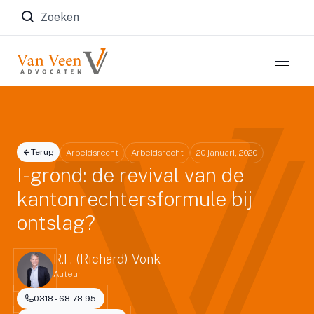
Zoeken naar:
Terug
Arbeidsrecht
Arbeidsrecht
20 januari, 2020
I-grond: de revival van de
kantonrechtersformule bij
ontslag?
R.F. (Richard) Vonk
Auteur
0318 - 68 78 95