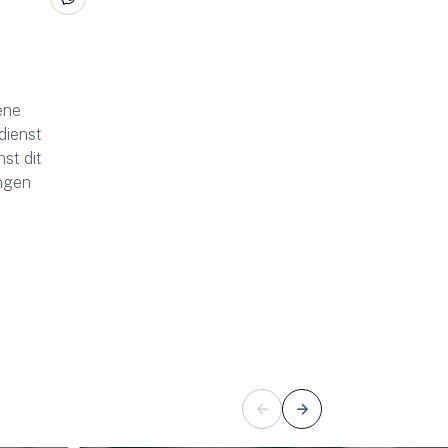
ene
dienst
nst dit
ingen