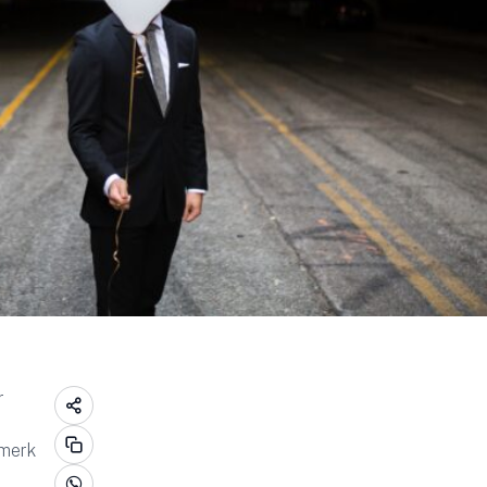
r
nmerk