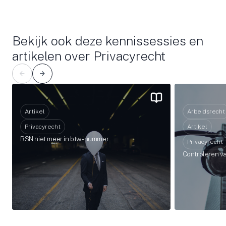
Bekijk ook deze kennissessies en
artikelen over Privacyrecht
Artikel
Arbeidsrecht
Privacyrecht
Artikel
BSN niet meer in btw-nummer
Privacyrecht
Controleren v