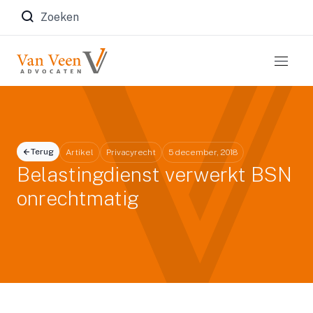
Zoeken naar:
Terug
Artikel
Privacyrecht
5 december, 2018
Belastingdienst verwerkt BSN
onrechtmatig