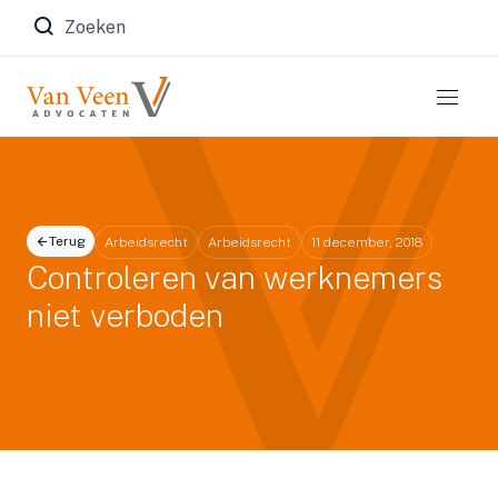
Zoeken naar:
Terug
Arbeidsrecht
Arbeidsrecht
11 december, 2018
Controleren van werknemers
niet verboden