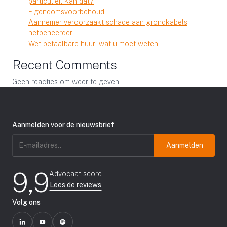
particulier. Kan dat?
Eigendomsvoorbehoud
Aannemer veroorzaakt schade aan grondkabels
netbeheerder
Wet betaalbare huur: wat u moet weten
Recent Comments
Geen reacties om weer te geven.
Aanmelden voor de nieuwsbrief
E-
mailadres
(Vereist)
9,9
Advocaat score
Lees de reviews
Volg ons