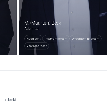
M. (Maarten) Blok
Advocaat
Huurrecht
Insolventierecht
Ondernemingsrecht
Vastgoedrecht
Kwaliteit en focus van in
leen denkt
“Als directeur van tot nu toe drie instellingen voor h
jaar samen met Van Veen advocaten. Zonder uitzonde