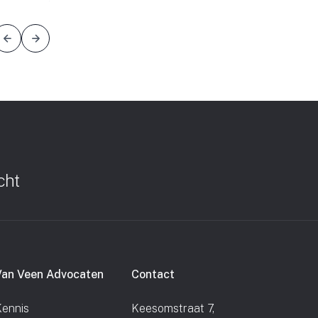
tevredenheid. Ze leveren inhoudelijke kwaliteit en s
bestuurders belangrijk is: ze denken strategisch goe
eigen ideeën af te raden. Daarnaast is de manier v
prettig in de omgang, operationeel attent, zakelijk. Al 
kwaliteitverhouding uitstekend.”
cht
Van Veen Advocaten
Contact
ennis
Keesomstraat 7,