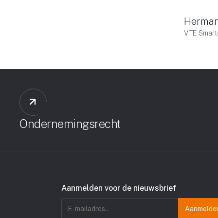
gal playing field makes it quickly clear to us where
have experienced Van Veen Advocaten as a very
Herman
 sometimes complicated legal landscape!
VTE Smarte
Ondernemingsrecht
Aanmelden voor de nieuwsbrief
E-
mailadres
(Vereist)