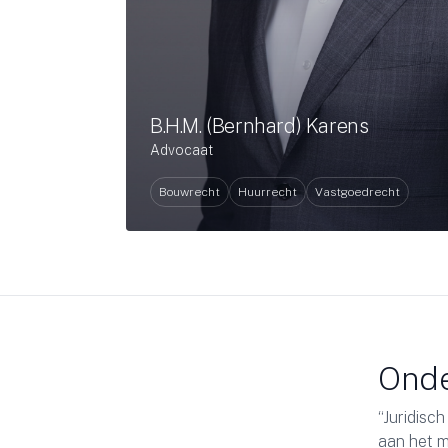
B.H.M. (Bernhard) Karens
Advocaat
Bouwrecht
Huurrecht
Vastgoedrecht
rienced guide
Ond
l approach to legal issues makes Van Veen
“Juridisc
 us. Their clear and straightforward language on all
aan het m