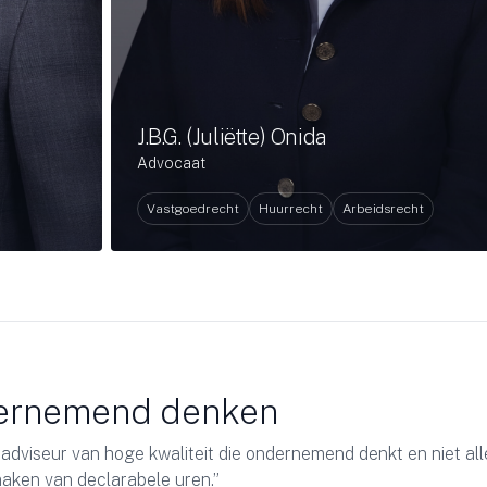
J.B.G. (Juliëtte) Onida
Advocaat
Vastgoedrecht
Huurrecht
Arbeidsrecht
ernemend denken
h adviseur van hoge kwaliteit die ondernemend denkt en niet al
aken van declarabele uren.”