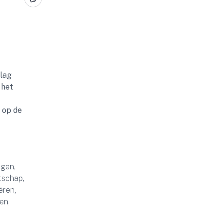
slag
 het
 op de
ngen,
tschap,
ëren,
en,