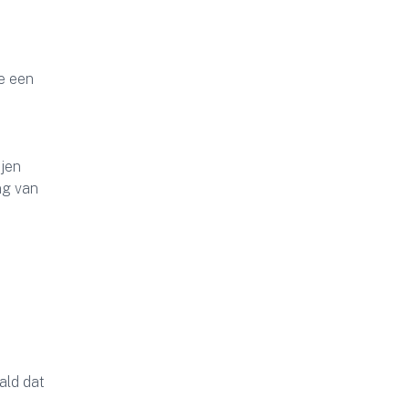
de een
ijen
ng van
ald dat