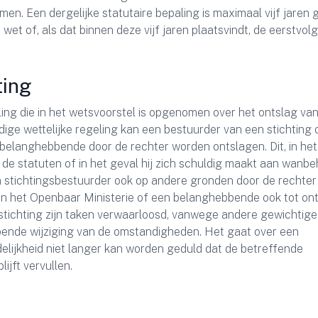
en. Een dergelijke statutaire bepaling is maximaal vijf jaren g
wet of, als dat binnen deze vijf jaren plaatsvindt, de eerstvo
ting
egeling die in het wetsvoorstel is opgenomen over het ontslag va
dige wettelijke regeling kan een bestuurder van een stichting 
belanghebbende door de rechter worden ontslagen. Dit, in het
f de statuten of in het geval hij zich schuldig maakt aan wanbe
 stichtingsbestuurder ook op andere gronden door de rechter
van het Openbaar Ministerie of een belanghebbende ook tot on
stichting zijn taken verwaarloosd, vanwege andere gewichtige
jpende wijziging van de omstandigheden. Het gaat over een
delijkheid niet langer kan worden geduld dat de betreffende
ijft vervullen.