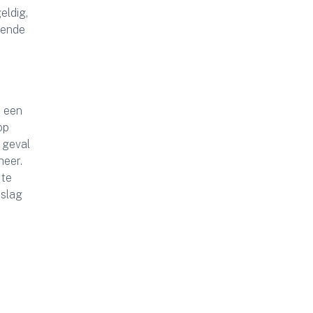
eldig,
lgende
n een
op
 geval
heer.
 te
tslag