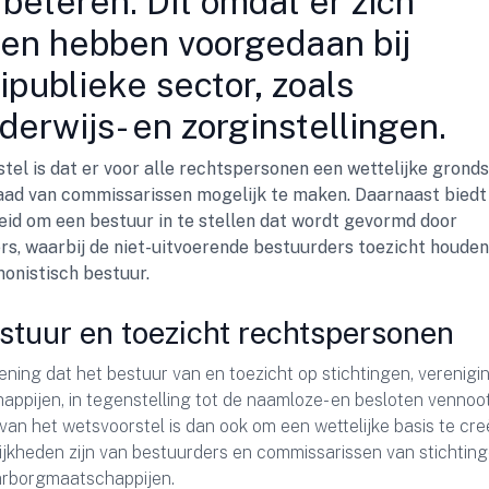
beteren. Dit omdat er zich
ten hebben voorgedaan bij
ipublieke sector, zoals
erwijs- en zorginstellingen.
tel is dat er voor alle rechtspersonen een wettelijke grond
raad van commissarissen mogelijk te maken. Daarnaast biedt
id om een bestuur in te stellen dat wordt gevormd door
rs, waarbij de niet-uitvoerende bestuurders toezicht houden
onistisch bestuur.
stuur en toezicht rechtspersonen
ening dat het bestuur van en toezicht op stichtingen, verenigi
ppijen, in tegenstelling tot de naamloze- en besloten vennoo
van het wetsvoorstel is dan ook om een wettelijke basis te cre
ijkheden zijn van bestuurders en commissarissen van stichting
arborgmaatschappijen.