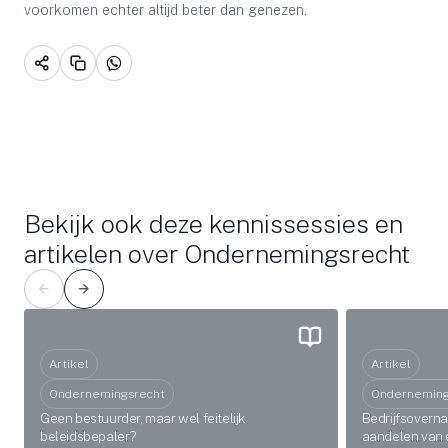
voorkomen echter altijd beter dan genezen.
Bekijk ook deze kennissessies en
artikelen over Ondernemingsrecht
Artikel
Artikel
Ondernemingsrecht
Onderneming
Geen bestuurder, maar wel feitelijk
Bedrijfsoverna
beleidsbepaler?
aandelen van e