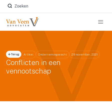
Zoeken naar:
Terug
Artikel
Ondernemingsrecht
29 november, 2021
Conflicten in een
vennootschap