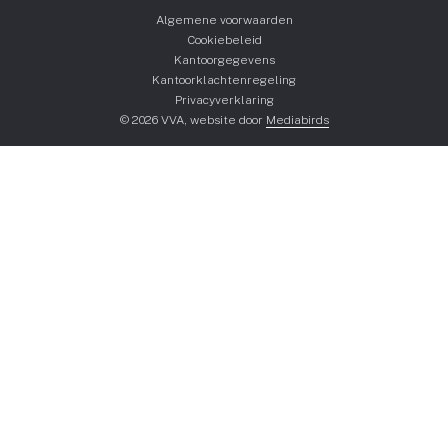
Algemene voorwaarden
Cookiebeleid
Kantoorgegevens
Kantoorklachtenregeling
Privacyverklaring
© 2026 VVA, website door
Mediabirds