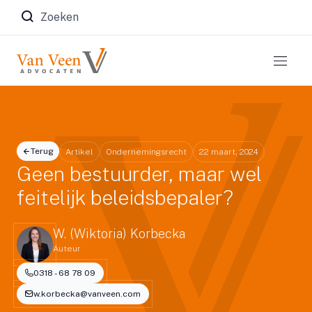
Zoeken naar:
Terug
Artikel
Ondernemingsrecht
22 maart, 2024
Geen bestuurder, maar wel
feitelijk beleidsbepaler?
W. (Wiktoria) Korbecka
Auteur
0318 - 68 78 09
w.korbecka@vanveen.com