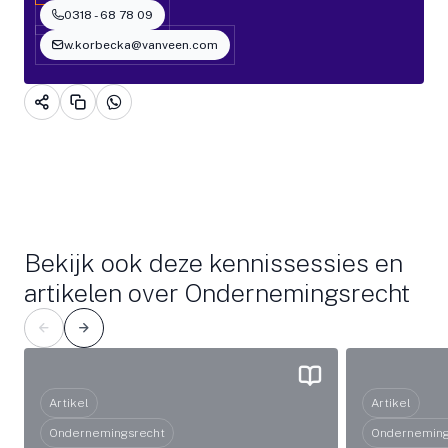
0318 - 68 78 09
w.korbecka@vanveen.com
Bekijk ook deze kennissessies en
artikelen over Ondernemingsrecht
Artikel
Artikel
Ondernemingsrecht
Onderneming