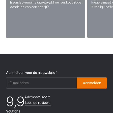
Bedrijfsovername uitgelegd: hoe (ver)koop ik de
Nieuwe maatre
aandelen van een bedrijf?
turboliquidatie
Aanmelden voor de nieuwsbrief
E-
mailadres
(Vereist)
9,9
Advocaat score
Lees de reviews
Volg ons