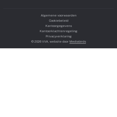
Algemene voorwaarden
Cookiebeleid
Kantoorgegevens
Kantoorklachtenregeling
Privacyverklaring
© 2026 VVA, website door
Mediabirds