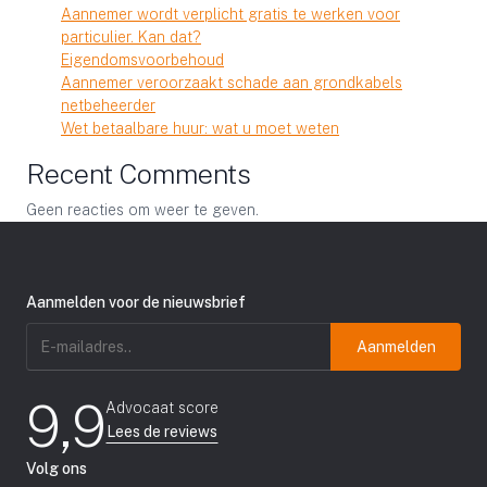
Aannemer wordt verplicht gratis te werken voor
particulier. Kan dat?
Eigendomsvoorbehoud
Aannemer veroorzaakt schade aan grondkabels
netbeheerder
Wet betaalbare huur: wat u moet weten
Recent Comments
Geen reacties om weer te geven.
Aanmelden voor de nieuwsbrief
E-
mailadres
(Vereist)
9,9
Advocaat score
Lees de reviews
Volg ons