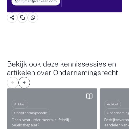
c.tijman@vanveen.com
Bekijk ook deze kennissessies en
artikelen over Ondernemingsrecht
Artikel
Artikel
Ondernemingsrecht
Onderneming
Geen bestuurder, maar wel feitelijk
Bedrijfsoverna
beleidsbepaler?
aandelen van e