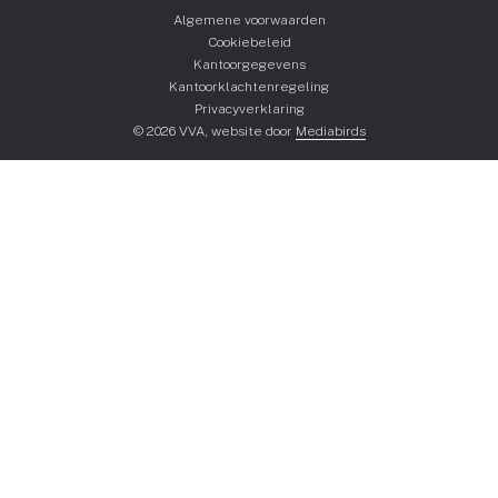
Algemene voorwaarden
Cookiebeleid
Kantoorgegevens
Kantoorklachtenregeling
Privacyverklaring
© 2026 VVA, website door
Mediabirds