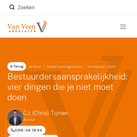
Zoeken naar:
Terug
Artikel
Ondernemingsrecht
19 februari, 2020
Bestuurdersaansprakelijkheid:
vier dingen die je niet moet
doen
C.J. (Chris) Tijman
Auteur
0318 - 68 78 94