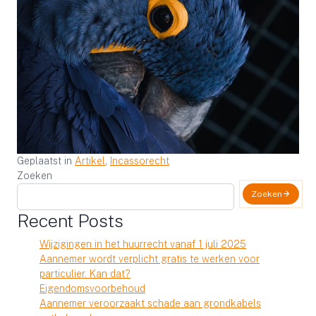
Geplaatst in
Artikel
,
Incassorecht
Zoeken
Zoeken
Recent Posts
Wijzigingen in het huurrecht vanaf 1 juli 2025
Aannemer wordt verplicht gratis te werken voor
particulier. Kan dat?
Eigendomsvoorbehoud
Aannemer veroorzaakt schade aan grondkabels