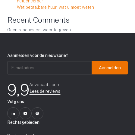
netbeheerder
Wet betaalbare huur: wat u moet weten
Recent Comments
Geen reacties om weer te geven.
Aanmelden voor de nieuwsbrief
E-
mailadres
(Vereist)
9,9
Advocaat score
Lees de reviews
Volg ons
Rechtsgebieden