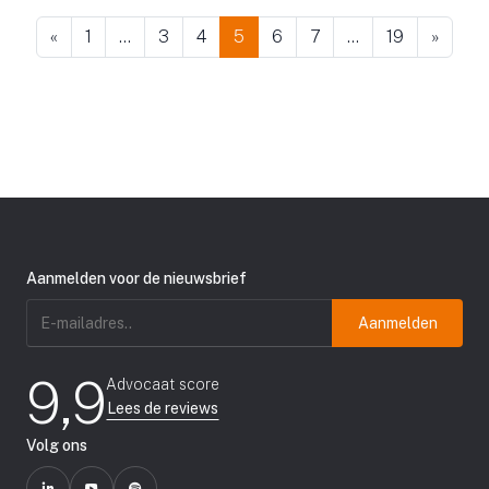
«
1
…
3
4
5
6
7
…
19
»
Aanmelden voor de nieuwsbrief
E-
mailadres
(Vereist)
9,9
Advocaat score
Lees de reviews
Volg ons