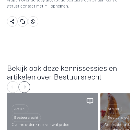
vragen over de toegang tot de bestuursrechter dan kunt u
gerust contact met mij opnemen.
Bekijk ook deze kennissessies en
artikelen over Bestuursrecht
Artikel
Artikel
Bestuursrecht
Bestuursrech
Overheid: denk na over wat je doet
Verificatietest
testuitslag r