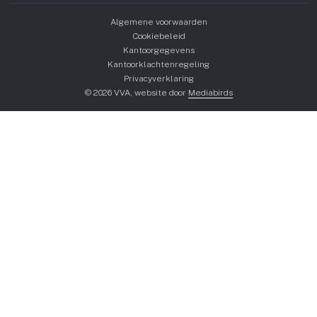
Algemene voorwaarden
Cookiebeleid
Kantoorgegevens
Kantoorklachtenregeling
Privacyverklaring
© 2026 VVA, website door
Mediabirds