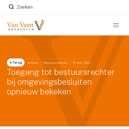
Zoeken naar:
Terug
Artikel
Bestuursrecht
5 mei, 2021
Toegang tot bestuursrechter
bij omgevingsbesluiten
opnieuw bekeken