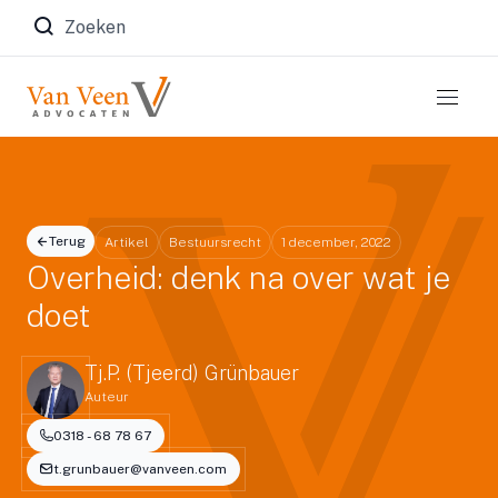
Zoeken naar:
Terug
Artikel
Bestuursrecht
1 december, 2022
Overheid: denk na over wat je
doet
Tj.P. (Tjeerd) Grünbauer
Auteur
0318 - 68 78 67
t.grunbauer@vanveen.com