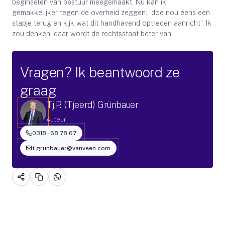
beginselen van bestuur meegemaakt. Nu kan ik
gemakkelijker tegen de overheid zeggen: “doe nou eens een
stapje terug en kijk wat dit handhavend optreden aanricht”. Ik
zou denken: daar wordt de rechtsstaat beter van.
Vragen? Ik beantwoord ze
graag
Tj.P. (Tjeerd) Grünbauer
Auteur
0318 - 68 78 67
t.grunbauer@vanveen.com