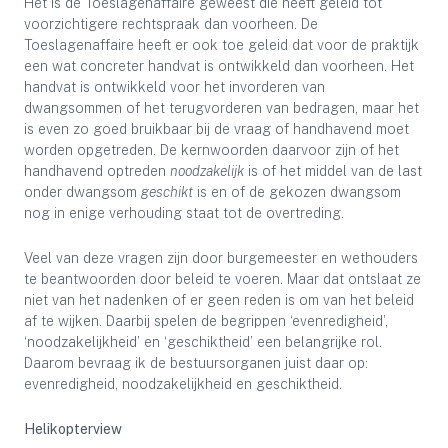
Het is de Toeslagenaffaire geweest die heeft geleid tot
voorzichtigere rechtspraak dan voorheen. De
Toeslagenaffaire heeft er ook toe geleid dat voor de praktijk
een wat concreter handvat is ontwikkeld dan voorheen. Het
handvat is ontwikkeld voor het invorderen van
dwangsommen of het terugvorderen van bedragen, maar het
is even zo goed bruikbaar bij de vraag of handhavend moet
worden opgetreden. De kernwoorden daarvoor zijn of het
handhavend optreden
noodzakelijk
is of het middel van de last
onder dwangsom
geschikt
is en of de gekozen dwangsom
nog in enige verhouding staat tot de overtreding.
Veel van deze vragen zijn door burgemeester en wethouders
te beantwoorden door beleid te voeren. Maar dat ontslaat ze
niet van het nadenken of er geen reden is om van het beleid
af te wijken. Daarbij spelen de begrippen ‘evenredigheid’,
‘noodzakelijkheid’ en ‘geschiktheid’ een belangrijke rol.
Daarom bevraag ik de bestuursorganen juist daar op:
evenredigheid, noodzakelijkheid en geschiktheid.
Helikopterview