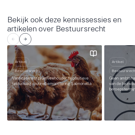
Bekijk ook deze kennissessies en
artikelen over Bestuursrecht
Artikel
Artikel
Bestuursrecht
Bestuursrech
Verificatietest pluimveehouder bij positieve
Geen ambtshal
testuitslag routinebemonstering Salmonella
van de bezwaa
beroepstermij