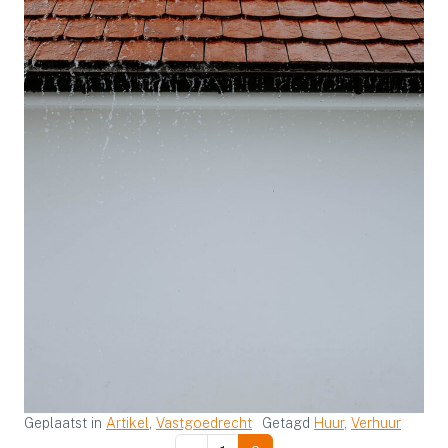
Geplaatst in
Artikel
,
Vastgoedrecht
Getagd
Huur
,
Verhuur
Berichten navigatie