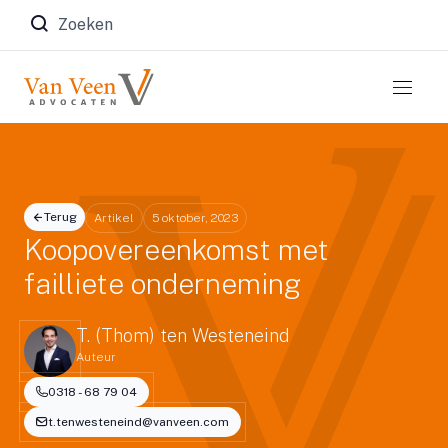
Zoeken naar:
Terug
Artikel
5 oktober, 2023
Koopovereenkomst met
failliete onderneming
T. (Thom) ten Westeneind
Auteur
0318 - 68 79 04
t.tenwesteneind@vanveen.com