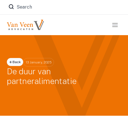
Zoeken naar:
Back
13 January, 2025
De duur van
partneralimentatie