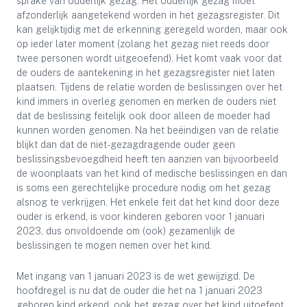
sprake van ouderlijk gezag. Het ouderlijk gezag moet
afzonderlijk aangetekend worden in het gezagsregister. Dit
kan gelijktijdig met de erkenning geregeld worden, maar ook
op ieder later moment (zolang het gezag niet reeds door
twee personen wordt uitgeoefend). Het komt vaak voor dat
de ouders de aantekening in het gezagsregister niet laten
plaatsen. Tijdens de relatie worden de beslissingen over het
kind immers in overleg genomen en merken de ouders niet
dat de beslissing feitelijk ook door alleen de moeder had
kunnen worden genomen. Na het beëindigen van de relatie
blijkt dan dat de niet-gezagdragende ouder geen
beslissingsbevoegdheid heeft ten aanzien van bijvoorbeeld
de woonplaats van het kind of medische beslissingen en dan
is soms een gerechtelijke procedure nodig om het gezag
alsnog te verkrijgen. Het enkele feit dat het kind door deze
ouder is erkend, is voor kinderen geboren voor 1 januari
2023, dus onvoldoende om (ook) gezamenlijk de
beslissingen te mogen nemen over het kind.
Met ingang van 1 januari 2023 is de wet gewijzigd. De
hoofdregel is nu dat de ouder die het na 1 januari 2023
geboren kind erkend, ook het gezag over het kind uitoefent.