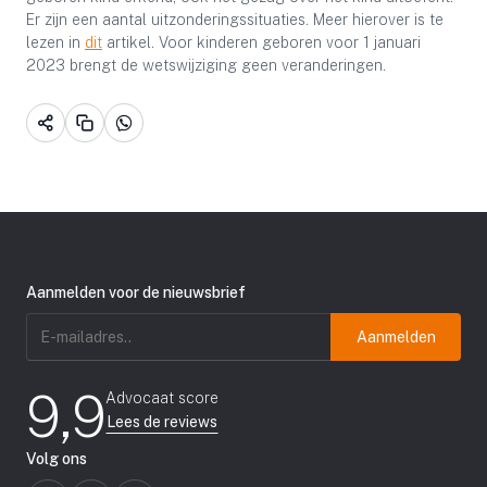
Er zijn een aantal uitzonderingssituaties. Meer hierover is te
lezen in
dit
artikel. Voor kinderen geboren voor 1 januari
2023 brengt de wetswijziging geen veranderingen.
Aanmelden voor de nieuwsbrief
E-
mailadres
(Vereist)
9,9
Advocaat score
Lees de reviews
Volg ons