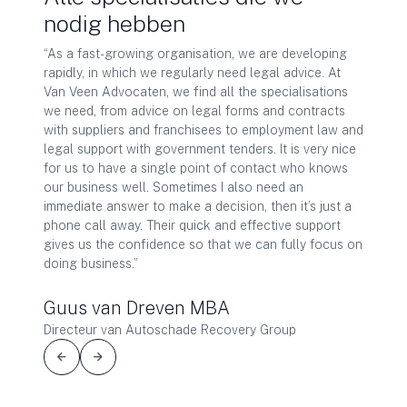
nodig hebben
“Als di
hoger o
ze
“As a fast-growing organisation, we are developing
Veen ad
. De
rapidly, in which we regularly need legal advice. At
tevrede
Van Veen Advocaten, we find all the specialisations
scherpt
eften
we need, from advice on legal forms and contracts
is: ze 
with suppliers and franchisees to employment law and
om je e
n de
legal support with government tenders. It is very nice
van com
king
for us to have a single point of contact who knows
operatio
 de
our business well. Sometimes I also need an
kwalite
immediate answer to make a decision, then it’s just a
phone call away. Their quick and effective support
gives us the confidence so that we can fully focus on
doing business.”
Guus van Dreven MBA
Directeur van Autoschade Recovery Group