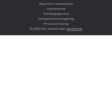
Algemene voorwaarden
Cookiebeleid
Kantoorgegevens
Kantoorklachtenregeling
Privacyverklaring
© 2026 VVA, website door
Mediabirds