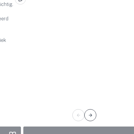
chtig.
eerd
iek