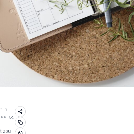
n in
egging.
t zou