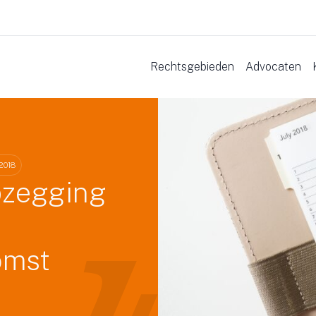
Rechtsgebieden
Advocaten
 2018
pzegging
omst