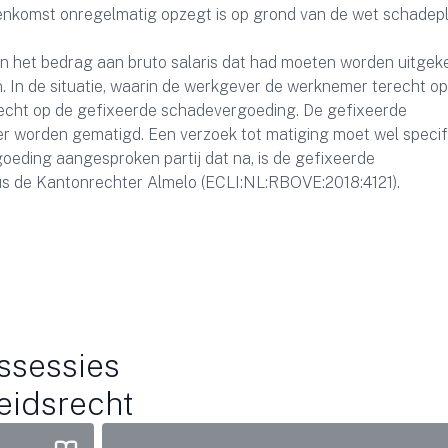
reenkomst onregelmatig opzegt is op grond van de wet schadepli
an het bedrag aan bruto salaris dat had moeten worden uitgek
n. In de situatie, waarin de werkgever de werknemer terecht op
recht op de gefixeerde schadevergoeding. De gefixeerde
r worden gematigd. Een verzoek tot matiging moet wel specif
eding aangesproken partij dat na, is de gefixeerde
us de Kantonrechter Almelo (ECLI:NL:RBOVE:2018:4121).
ssessies
eidsrecht