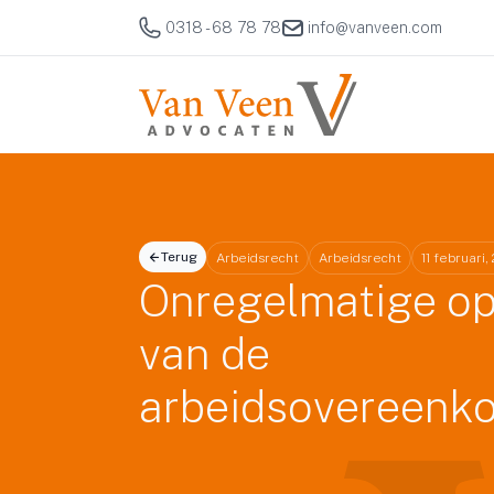
0318 - 68 78 78
info@vanveen.com
Terug
Arbeidsrecht
Arbeidsrecht
11 februari,
Onregelmatige o
van de
arbeidsovereenk