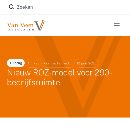
Zoeken naar:
Terug
Artikel
Contractenrecht
12 juni, 2023
Nieuw ROZ-model voor 290-
bedrijfsruimte