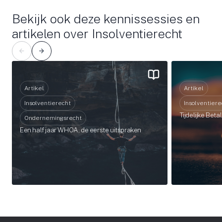
Bekijk ook deze kennissessies en
artikelen over Insolventierecht
Artikel
Artikel
Insolventierecht
Insolventiere
Tijdelijke Bet
Ondernemingsrecht
Een half jaar WHOA, de eerste uitspraken