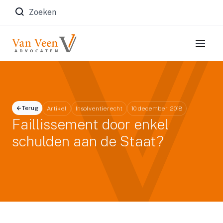
Zoeken naar:
Terug
Artikel
Insolventierecht
10 december, 2018
Faillissement door enkel
schulden aan de Staat?