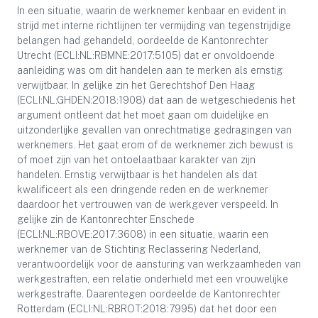
In een situatie, waarin de werknemer kenbaar en evident in
strijd met interne richtlijnen ter vermijding van tegenstrijdige
belangen had gehandeld, oordeelde de Kantonrechter
Utrecht (ECLI:NL:RBMNE:2017:5105) dat er onvoldoende
aanleiding was om dit handelen aan te merken als ernstig
verwijtbaar. In gelijke zin het Gerechtshof Den Haag
(ECLI:NL:GHDEN:2018:1908) dat aan de wetgeschiedenis het
argument ontleent dat het moet gaan om duidelijke en
uitzonderlijke gevallen van onrechtmatige gedragingen van
werknemers. Het gaat erom of de werknemer zich bewust is
of moet zijn van het ontoelaatbaar karakter van zijn
handelen. Ernstig verwijtbaar is het handelen als dat
kwalificeert als een dringende reden en de werknemer
daardoor het vertrouwen van de werkgever verspeeld. In
gelijke zin de Kantonrechter Enschede
(ECLI:NL:RBOVE:2017:3608) in een situatie, waarin een
werknemer van de Stichting Reclassering Nederland,
verantwoordelijk voor de aansturing van werkzaamheden van
werkgestraften, een relatie onderhield met een vrouwelijke
werkgestrafte. Daarentegen oordeelde de Kantonrechter
Rotterdam (ECLI:NL:RBROT:2018:7995) dat het door een