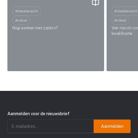
Arbeidsrecht
Arbeidsrecht
Artikel
Artikel
Nog werken met zzp'ers?
Vier risico's v
kwalificatie
Aanmelden voor de nieuwsbrief
E-
mailadres
(Vereist)