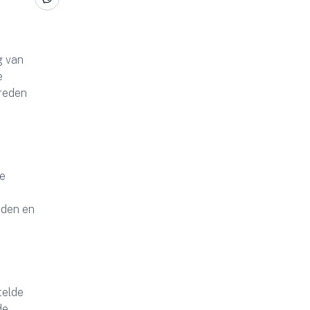
g van
e
 reden
te
nden en
telde
de