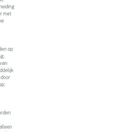
heiding
er met
me
den op
ng.
 van
ddelijk
 door
sp;
orden
alleen