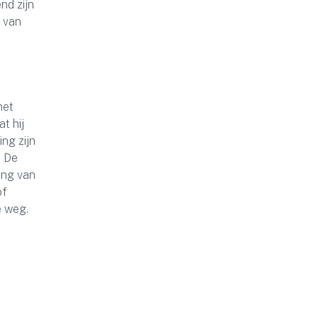
nd zijn
g van
het
t hij
ing zijn
. De
ding van
of
e weg.