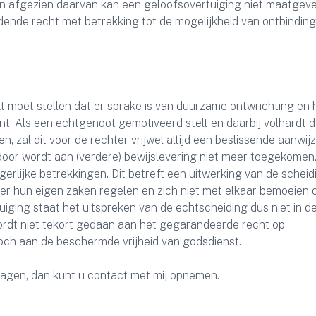
 En afgezien daarvan kan een geloofsovertuiging niet maatgeve
ende recht met betrekking tot de mogelijkheid van ontbindin
 moet stellen dat er sprake is van duurzame ontwrichting en 
t. Als een echtgenoot gemotiveerd stelt en daarbij volhardt da
 zal dit voor de rechter vrijwel altijd een beslissende aanwijz
rdoor wordt aan (verdere) bewijslevering niet meer toegekomen
gerlijke betrekkingen. Dit betreft een uitwerking van de schei
eder hun eigen zaken regelen en zich niet met elkaar bemoeien 
uiging staat het uitspreken van de echtscheiding dus niet in d
ordt niet tekort gedaan aan het gegarandeerde recht op
och aan de beschermde vrijheid van godsdienst.
vragen, dan kunt u contact met mij opnemen.