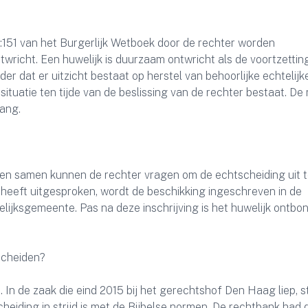
1:151 van het Burgerlijk Wetboek door de rechter worden
twricht. Een huwelijk is duurzaam ontwricht als de voortzettin
er dat er uitzicht bestaat op herstel van behoorlijke echtelijk
situatie ten tijde van de beslissing van de rechter bestaat. De
lang.
en samen kunnen de rechter vragen om de echtscheiding uit 
heeft uitgesproken, wordt de beschikking ingeschreven in de
elijksgemeente. Pas na deze inschrijving is het huwelijk ontbo
scheiden?
. In de zaak die eind 2015 bij het gerechtshof Den Haag liep, s
eiding in strijd is met de Bijbelse normen. De rechtbank had 