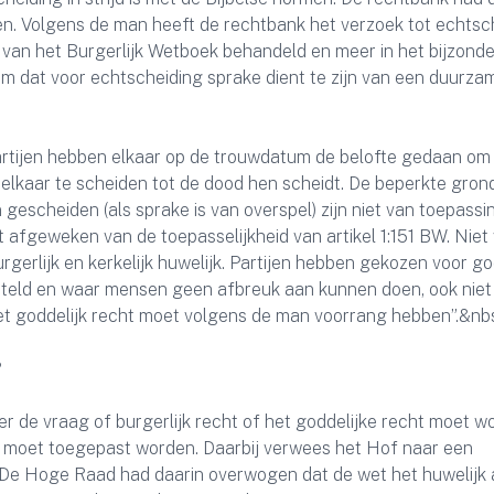
ken. Volgens de man heeft de rechtbank het verzoek tot echtsc
van het Burgerlijk Wetboek behandeld en meer in het bijzond
m dat voor echtscheiding sprake dient te zijn van een duurza
artijen hebben elkaar op de trouwdatum de belofte gedaan om
elkaar te scheiden tot de dood hen scheidt. De beperkte gron
escheiden (als sprake is van overspel) zijn niet van toepassi
 afgeweken van de toepasselijkheid van artikel 1:151 BW. Niet
rgerlijk en kerkelijk huwelijk. Partijen hebben gekozen voor go
esteld en waar mensen geen afbreuk aan kunnen doen, ook niet
Het goddelijk recht moet volgens de man voorrang hebben”.&nb
?
er de vraag of burgerlijk recht of het goddelijke recht moet w
ht moet toegepast worden. Daarbij verwees het Hof naar een
. De Hoge Raad had daarin overwogen dat de wet het huwelijk 